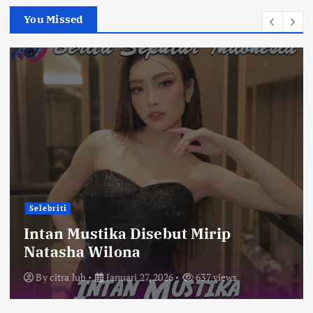
You Missed
Selebriti
Intan Mustika Disebut Mirip
Natasha Wilona
By
citra lub
Januari 27, 2026
637 views