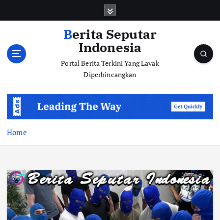
S
k
i
Berita Seputar
p
Indonesia
t
o
Portal Berita Terkini Yang Layak
c
Diperbincangkan
o
n
t
e
n
Home
t