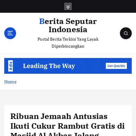
S
k
i
Berita Seputar
p
Indonesia
t
o
Portal Berita Terkini Yang Layak
c
Diperbincangkan
o
n
t
e
n
Home
t
Ribuan Jemaah Antusias
Ikuti Cukur Rambut Gratis di
Masjid Al Akbar Jelang