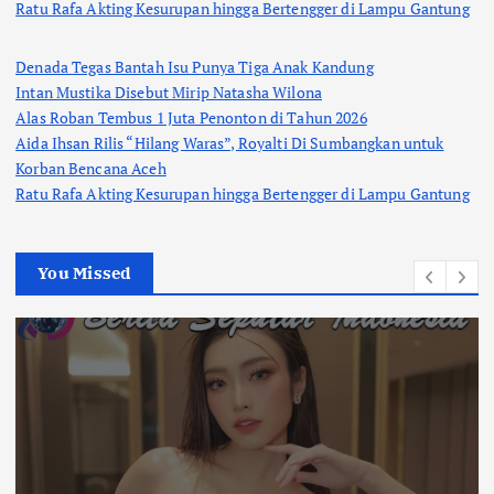
Ratu Rafa Akting Kesurupan hingga Bertengger di Lampu Gantung
Denada Tegas Bantah Isu Punya Tiga Anak Kandung
Intan Mustika Disebut Mirip Natasha Wilona
Alas Roban Tembus 1 Juta Penonton di Tahun 2026
Aida Ihsan Rilis “Hilang Waras”, Royalti Di Sumbangkan untuk
Korban Bencana Aceh
Ratu Rafa Akting Kesurupan hingga Bertengger di Lampu Gantung
You Missed