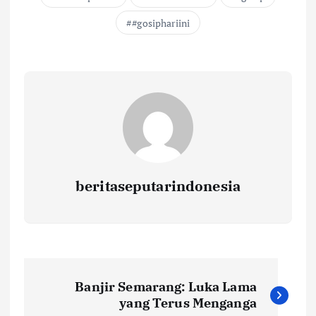
#gosiphariini
beritaseputarindonesia
N
Banjir Semarang: Luka Lama
a
yang Terus Menganga