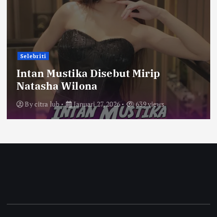
Selebriti
Intan Mustika Disebut Mirip
Natasha Wilona
By
citra lub
Januari 27, 2026
639 views