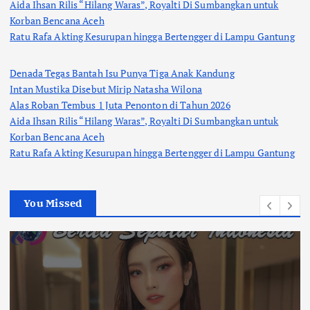
Aida Ihsan Rilis “Hilang Waras”, Royalti Di Sumbangkan untuk
Korban Bencana Aceh
Ratu Rafa Akting Kesurupan hingga Bertengger di Lampu Gantung
Denada Tegas Bantah Isu Punya Tiga Anak Kandung
Intan Mustika Disebut Mirip Natasha Wilona
Alas Roban Tembus 1 Juta Penonton di Tahun 2026
Aida Ihsan Rilis “Hilang Waras”, Royalti Di Sumbangkan untuk
Korban Bencana Aceh
Ratu Rafa Akting Kesurupan hingga Bertengger di Lampu Gantung
You Missed