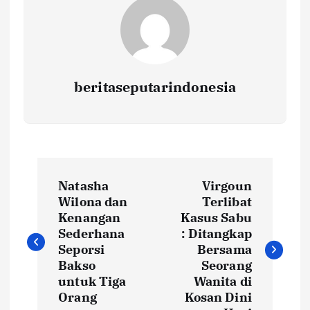
beritaseputarindonesia
N
Natasha
Virgoun
a
Wilona dan
Terlibat
Kenangan
Kasus Sabu
v
Sederhana
: Ditangkap
Seporsi
Bersama
i
Bakso
Seorang
untuk Tiga
Wanita di
Orang
Kosan Dini
g