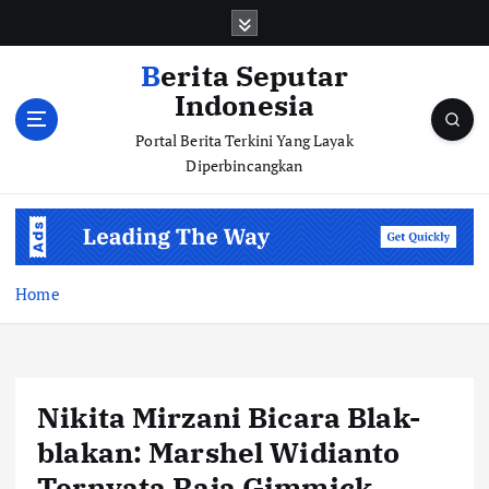
S
k
i
Berita Seputar
p
Indonesia
t
o
Portal Berita Terkini Yang Layak
c
Diperbincangkan
o
n
t
e
n
Home
t
Nikita Mirzani Bicara Blak-
blakan: Marshel Widianto
Ternyata Raja Gimmick