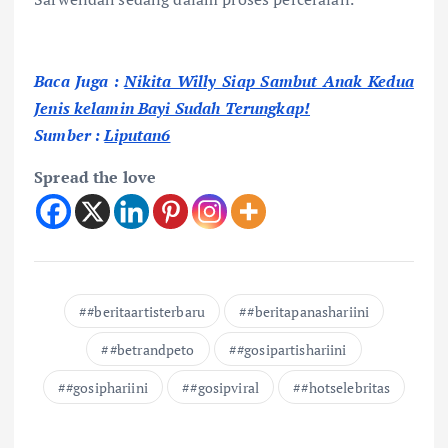
Baca Juga :
Nikita Willy Siap Sambut Anak Kedua
Jenis kelamin Bayi Sudah Terungkap!
Sumber :
Liputan6
Spread the love
#beritaartisterbaru
#beritapanashariini
#betrandpeto
#gosipartishariini
#gosiphariini
#gosipviral
#hotselebritas