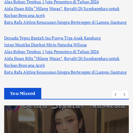
Alas Roban Tembus 1 Juta Penonton di Tahun 2026
Aida Ihsan Rilis “Hilang Waras”, Royalti Di Sumbangkan untuk
Korban Bencana Aceh
Ratu Rafa Akting Kesurupan hingga Bertengger di Lampu Gantung
Denada Tegas Bantah Isu Punya Tiga Anak Kandung
Intan Mustika Disebut Mirip Natasha Wilona
Alas Roban Tembus 1 Juta Penonton di Tahun 2026
Aida Ihsan Rilis “Hilang Waras”, Royalti Di Sumbangkan untuk
Korban Bencana Aceh
Ratu Rafa Akting Kesurupan hingga Bertengger di Lampu Gantung
You Missed