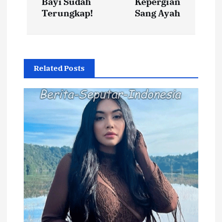
Bayi Sudah
Kepergian
Terungkap!
Sang Ayah
g
a
s
Related Posts
i
p
o
s