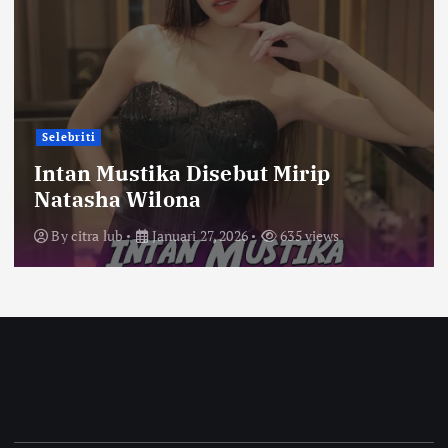
Selebriti
Intan Mustika Disebut Mirip
Natasha Wilona
By
citra lub
Januari 27, 2026
635 views