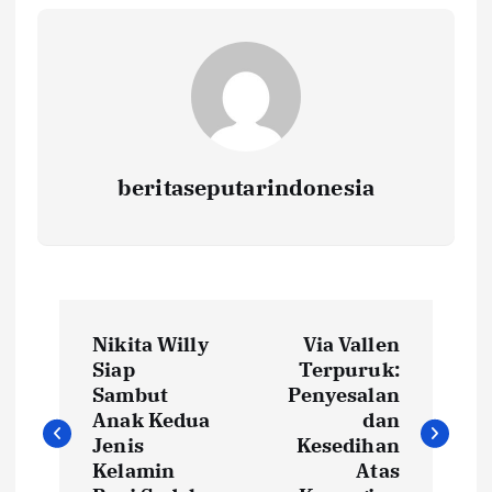
beritaseputarindonesia
N
Nikita Willy
Via Vallen
a
Siap
Terpuruk:
Sambut
Penyesalan
v
Anak Kedua
dan
Jenis
Kesedihan
i
Kelamin
Atas