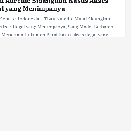
a Aurellie Sidangkan Kasus Akses
gal yang Menimpanya
 Seputar Indonesia – Tiara Aurellie Mulai Sidangkan
Akses Ilegal yang Menimpanya, Sang Model Berharap
 Menerima Hukuman Berat Kasus akses ilegal yang
ret nama model sekaligus selebgram Tiara…
nue reading
ra lub
Selebriti
Desember 11, 2025
677 views
ica Mila Fokus Program Anak Kedua,
aratkan Belum Akan Comeback
ing pada 2026
 Seputar Indonesia – Jessica Mila Fokus Program Anak