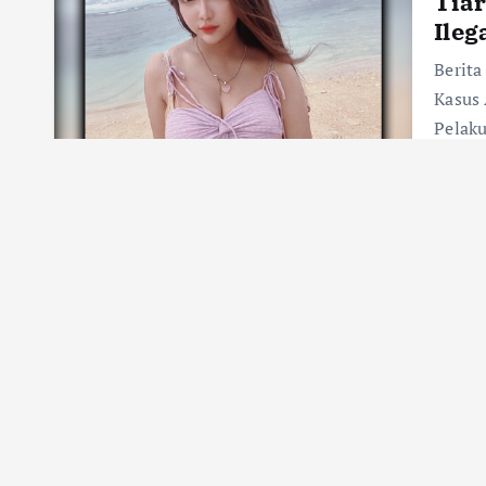
Tiar
Ile
Berita
Kasus 
Pelaku
menye
Conti
cit
Jess
Isy
Syut
Berita