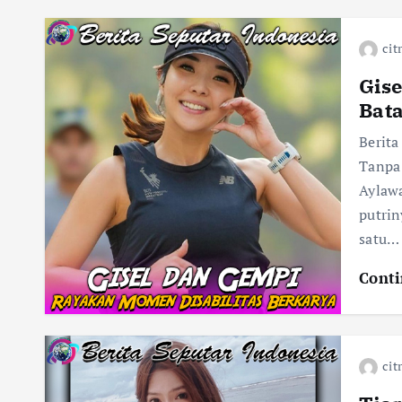
cit
Gise
Bat
Berita
Tanpa 
Aylawa
putrin
satu…
Conti
cit