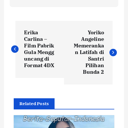
N
Erika
Yoriko
a
Carlina –
Angeline
Film Pabrik
Memeranka
v
Gula Mengg
n Latifah di
uncang di
Santri
i
Format 4DX
Pilihan
Bunda 2
g
a
Related Posts
s
i