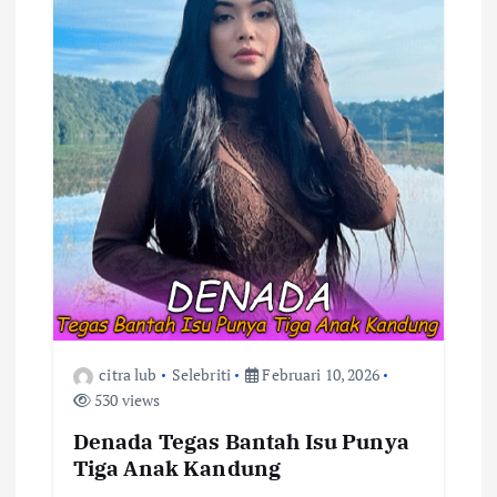
p
o
s
citra lub
Selebriti
Februari 10, 2026
530 views
Denada Tegas Bantah Isu Punya
Tiga Anak Kandung