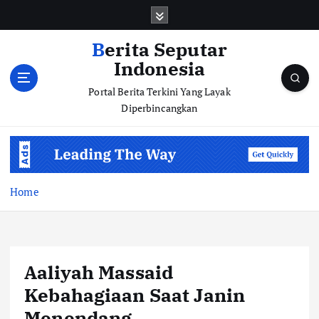
S
k
i
Berita Seputar
p
Indonesia
t
o
Portal Berita Terkini Yang Layak
c
Diperbincangkan
o
n
t
e
n
Home
t
Aaliyah Massaid
Kebahagiaan Saat Janin
Menendang