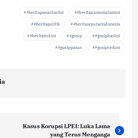
#beritapanashariini
#beritapanasmalamini
#beritapolitik
#beritaseputarindonesia
#beritaterkini
#gosip
#gosiphariini
#gosippanas
#gosipterkini
ia
Kasus Korupsi LPEI: Luka Lama
yang Terus Menganga