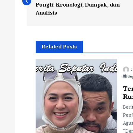
a
Pungli: Kronologi, Dampak, dan
v
Analisis
i
g
Related Posts
a
c
Sep
s
Te
i
Ru
Beri
p
Penj
Agus
“Dem