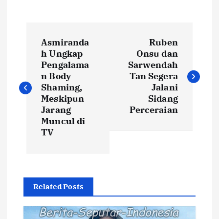
N
Asmiranda
Ruben
a
h Ungkap
Onsu dan
Pengalama
Sarwendah
v
n Body
Tan Segera
Shaming,
Jalani
i
Meskipun
Sidang
Jarang
Perceraian
Muncul di
g
TV
a
s
Related Posts
i