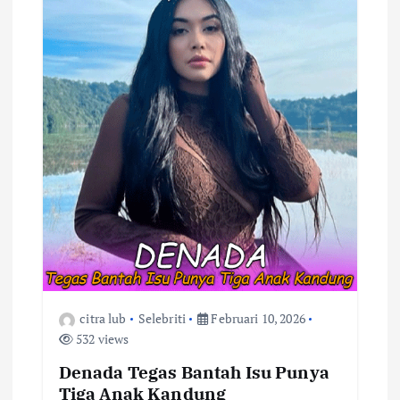
p
o
s
citra lub
Selebriti
Februari 10, 2026
532 views
Denada Tegas Bantah Isu Punya
Tiga Anak Kandung