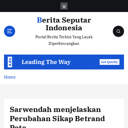
S
k
i
Berita Seputar
p
Indonesia
t
o
Portal Berita Terkini Yang Layak
c
Diperbincangkan
o
n
t
e
n
Home
t
Sarwendah menjelaskan
Perubahan Sikap Betrand
Peto