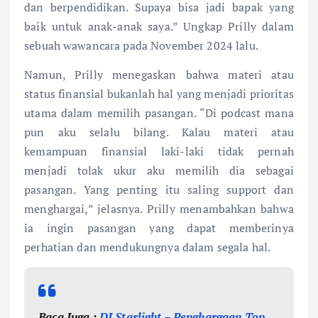
dan berpendidikan. Supaya bisa jadi bapak yang
baik untuk anak-anak saya.” Ungkap Prilly dalam
sebuah wawancara pada November 2024 lalu.
Namun, Prilly menegaskan bahwa materi atau
status finansial bukanlah hal yang menjadi prioritas
utama dalam memilih pasangan. “Di podcast mana
pun aku selalu bilang. Kalau materi atau
kemampuan finansial laki-laki tidak pernah
menjadi tolak ukur aku memilih dia sebagai
pasangan. Yang penting itu saling support dan
menghargai,” jelasnya. Prilly menambahkan bahwa
ia ingin pasangan yang dapat memberinya
perhatian dan mendukungnya dalam segala hal.
Baca Juga :
DJ Starlight – Penghargaan Top