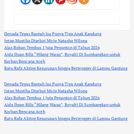
Denada Tegas Bantah Isu Punya Tiga Anak Kandung
Intan Mustika Disebut Mirip Natasha Wilona
Alas Roban Tembus 1 Juta Penonton di Tahun 2026
Aida Ihsan Rilis “Hilang Waras”, Royalti Di Sumbangkan untuk
Korban Bencana Aceh
Ratu Rafa Akting Kesurupan hingga Bertengger di Lampu Gantung
Denada Tegas Bantah Isu Punya Tiga Anak Kandung
Intan Mustika Disebut Mirip Natasha Wilona
Alas Roban Tembus 1 Juta Penonton di Tahun 2026
Aida Ihsan Rilis “Hilang Waras”, Royalti Di Sumbangkan untuk
Korban Bencana Aceh
Ratu Rafa Akting Kesurupan hingga Bertengger di Lampu Gantung