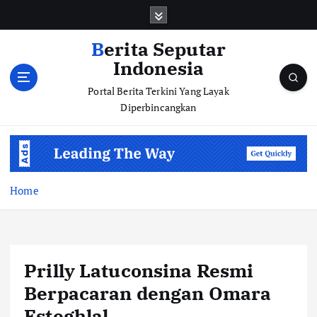
S
k
i
Berita Seputar
p
Indonesia
t
o
Portal Berita Terkini Yang Layak
c
Diperbincangkan
o
n
t
e
n
Home
t
Prilly Latuconsina Resmi
Berpacaran dengan Omara
Esteghlal