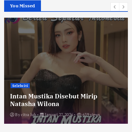
You Missed
Selebriti
Intan Mustika Disebut Mirip
Natasha Wilona
By
citra lub
Januari 27, 2026
639 views