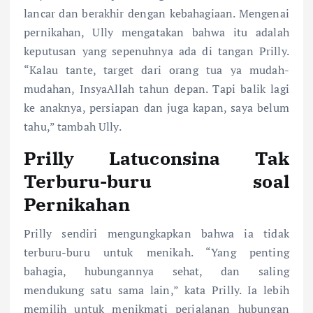
lancar dan berakhir dengan kebahagiaan. Mengenai
pernikahan, Ully mengatakan bahwa itu adalah
keputusan yang sepenuhnya ada di tangan Prilly.
“Kalau tante, target dari orang tua ya mudah-
mudahan, InsyaAllah tahun depan. Tapi balik lagi
ke anaknya, persiapan dan juga kapan, saya belum
tahu,” tambah Ully.
Prilly Latuconsina Tak
Terburu-buru soal
Pernikahan
Prilly sendiri mengungkapkan bahwa ia tidak
terburu-buru untuk menikah. “Yang penting
bahagia, hubungannya sehat, dan saling
mendukung satu sama lain,” kata Prilly. Ia lebih
memilih untuk menikmati perjalanan hubungan