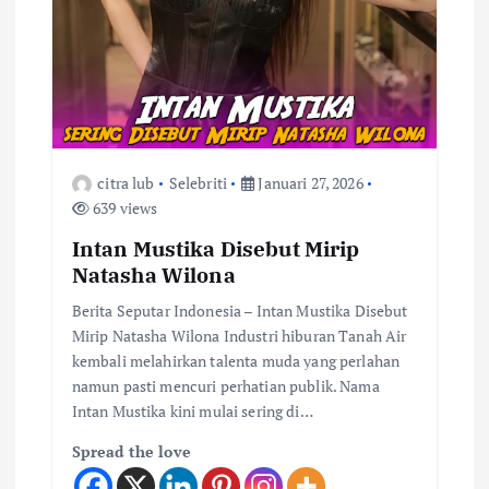
citra lub
Selebriti
Januari 27, 2026
639 views
Intan Mustika Disebut Mirip
Natasha Wilona
Berita Seputar Indonesia – Intan Mustika Disebut
Mirip Natasha Wilona Industri hiburan Tanah Air
kembali melahirkan talenta muda yang perlahan
namun pasti mencuri perhatian publik. Nama
Intan Mustika kini mulai sering di…
Spread the love