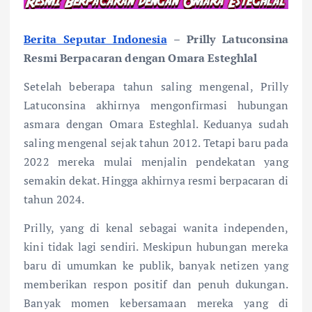
Berita Seputar Indonesia
– Prilly Latuconsina
Resmi Berpacaran dengan Omara Esteghlal
Setelah beberapa tahun saling mengenal, Prilly
Latuconsina akhirnya mengonfirmasi hubungan
asmara dengan Omara Esteghlal. Keduanya sudah
saling mengenal sejak tahun 2012. Tetapi baru pada
2022 mereka mulai menjalin pendekatan yang
semakin dekat. Hingga akhirnya resmi berpacaran di
tahun 2024.
Prilly, yang di kenal sebagai wanita independen,
kini tidak lagi sendiri. Meskipun hubungan mereka
baru di umumkan ke publik, banyak netizen yang
memberikan respon positif dan penuh dukungan.
Banyak momen kebersamaan mereka yang di