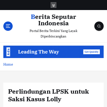
S
k
i
Berita Seputar
p
Indonesia
t
o
Portal Berita Terkini Yang Layak
c
Diperbincangkan
o
n
t
e
n
Home
t
Perlindungan LPSK untuk
Saksi Kasus Lolly