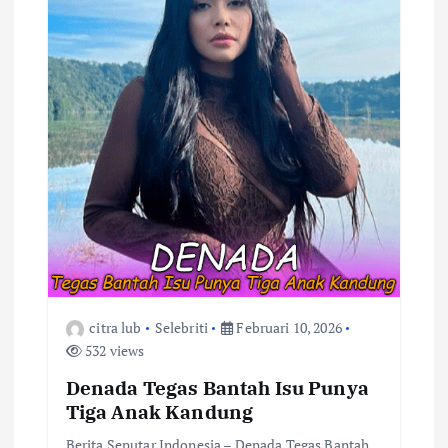
i
p
o
s
citra lub
Selebriti
Februari 10, 2026
532 views
Denada Tegas Bantah Isu Punya
Tiga Anak Kandung
Berita Seputar Indonesia – Denada Tegas Bantah