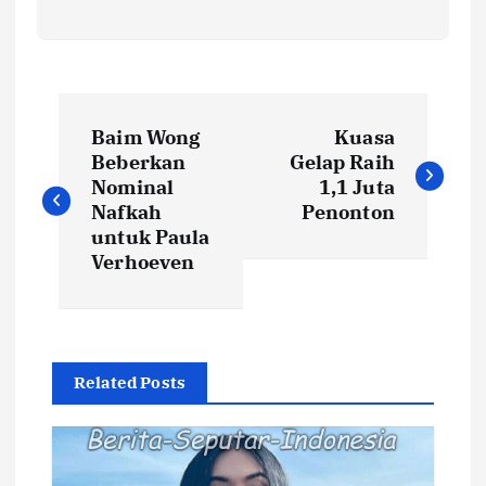
N
Baim Wong
Kuasa
a
Beberkan
Gelap Raih
Nominal
1,1 Juta
v
Nafkah
Penonton
untuk Paula
i
Verhoeven
g
a
Related Posts
s