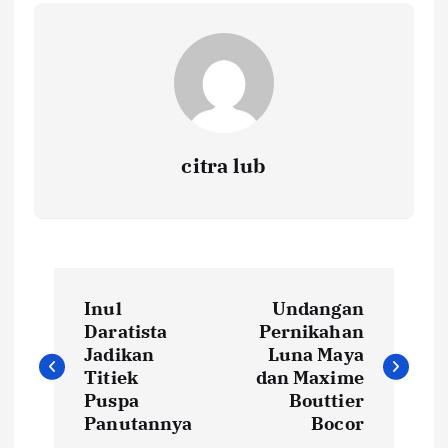
citra lub
N
Inul
Undangan
a
Daratista
Pernikahan
Jadikan
Luna Maya
v
Titiek
dan Maxime
Puspa
Bouttier
i
Panutannya
Bocor