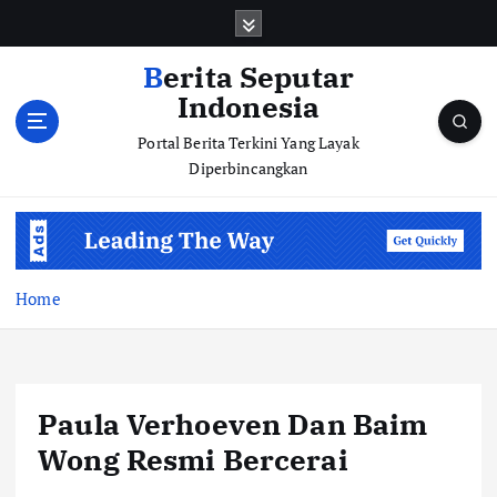
S
k
i
Berita Seputar
p
Indonesia
t
o
Portal Berita Terkini Yang Layak
c
Diperbincangkan
o
n
t
e
n
Home
t
Paula Verhoeven Dan Baim
Wong Resmi Bercerai