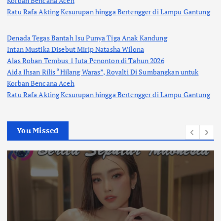
Korban Bencana Aceh
Ratu Rafa Akting Kesurupan hingga Bertengger di Lampu Gantung
Denada Tegas Bantah Isu Punya Tiga Anak Kandung
Intan Mustika Disebut Mirip Natasha Wilona
Alas Roban Tembus 1 Juta Penonton di Tahun 2026
Aida Ihsan Rilis “Hilang Waras”, Royalti Di Sumbangkan untuk
Korban Bencana Aceh
Ratu Rafa Akting Kesurupan hingga Bertengger di Lampu Gantung
You Missed