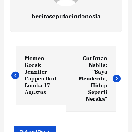
beritaseputarindonesia
N
Momen
Cut Intan
a
Kocak
Nabila:
Jennifer
“Saya
v
Coppen Ikut
Menderita,
Lomba 17
Hidup
i
Agustus
Seperti
Neraka”
g
a
Related Posts