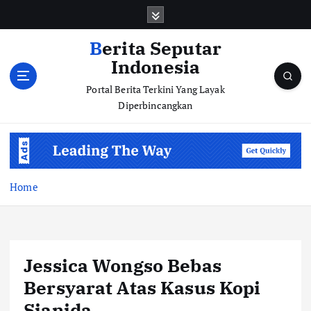
S
k
i
Berita Seputar
p
Indonesia
t
o
Portal Berita Terkini Yang Layak
c
Diperbincangkan
o
n
t
e
n
Home
t
Jessica Wongso Bebas
Bersyarat Atas Kasus Kopi
Sianida