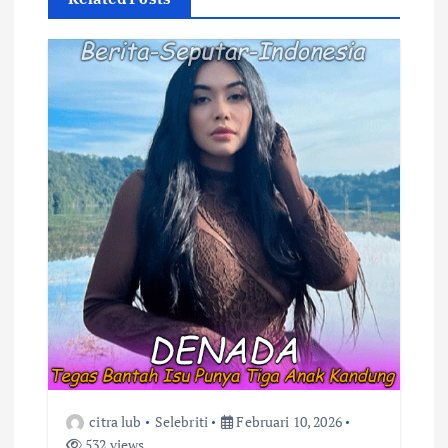
s
i
p
o
s
citra lub
Selebriti
Februari 10, 2026
532 views