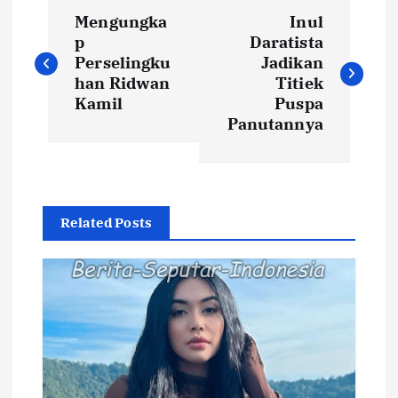
N
Mengungka
Inul
a
p
Daratista
Perselingku
Jadikan
v
han Ridwan
Titiek
Kamil
Puspa
i
Panutannya
g
a
Related Posts
s
i
p