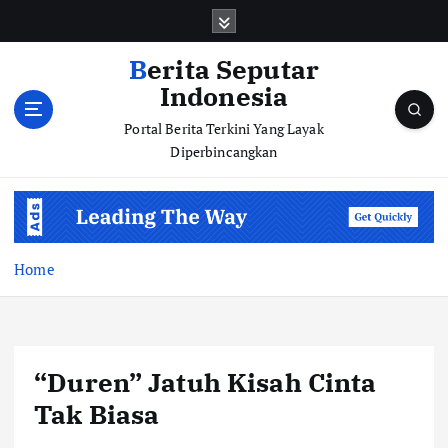
S
k
i
Berita Seputar
p
Indonesia
t
o
Portal Berita Terkini Yang Layak
c
Diperbincangkan
o
n
t
e
n
Home
t
“Duren” Jatuh Kisah Cinta
Tak Biasa