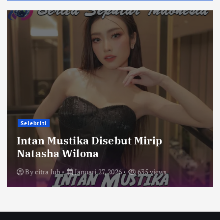
Selebriti
Intan Mustika Disebut Mirip
Natasha Wilona
By
citra lub
Januari 27, 2026
635 views